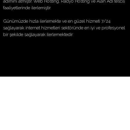
adımını atmıştır. Web Hosting, Radyo Hosting ve Alan Adı tescili
faaliyetlerinde ilerlemiştir.
Günümüzde hızla ilerlemekte ve en güzel hizmeti 7/24
sağlayarak internet hizmetleri sektöründe en iyi ve profesyonel
bir şekilde sağlayarak ilerlemektedir.