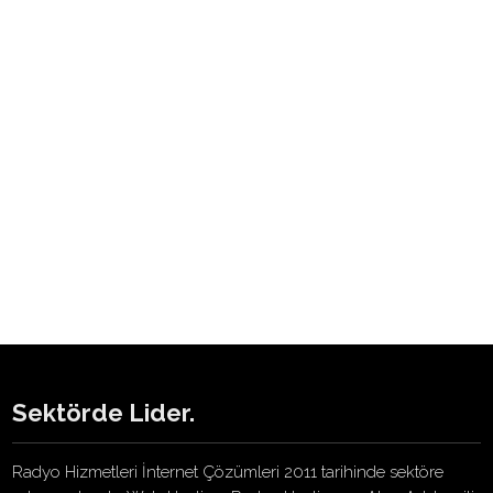
%100 Müşteri Memnuniyeti
Müşteri Memnuniyeti konusunda oldukça iddialıyız ve bu oranı
%100 düzeyinde tutabilmek için yoğun çaba harcıyoruz.
Sektörde Lider.
Radyo Hizmetleri İnternet Çözümleri 2011 tarihinde sektöre