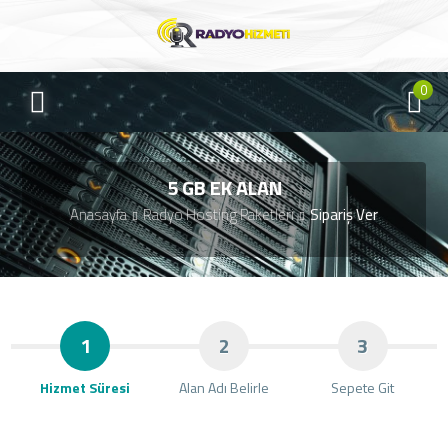
0
5 GB EK ALAN
Anasayfa
Radyo Hosting Paketleri
Sipariş Ver
1
2
3
Hizmet Süresi
Alan Adı Belirle
Sepete Git