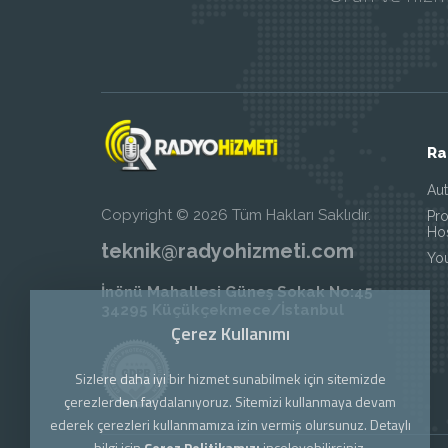
Ra
Au
Copyright © 2026 Tüm Hakları Saklıdır.
Pr
Ho
teknik@radyohizmeti.com
Yo
İnönü Mahallesi Güneş Sokak No:45
34295 Küçükçekmece/İstanbul
Çerez Kullanımı
Sizlere daha iyi bir hizmet sunabilmek için sitemizde
çerezlerden faydalanıyoruz. Sitemizi kullanmaya devam
ederek çerezleri kullanmamıza izin vermiş olursunuz. Detaylı
bilgi için
Çerez Politikamızı
inceleyebilirsiniz.