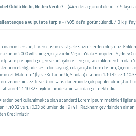
- (445 defa görüntülendi. / 5 kişi fa
bel Ödülü Nedir, Neden Verilir?
- (405 defa görüntülendi. / 3 kişi fayd
llentesque a vulputate turpis
ın inancın tersine, Lorem Ipsum rastgele sözcüklerden oluşmaz. Kökleri
r uzanan 2000 yıllık bir geçmişi vardır. Virginia'daki Hampden-Sydney Co
m Ipsum pasajında geçen ve anlaşılması en güç sözcüklerden biri olan 
klerini incelediğinde kesin bir kaynağa ulaşmıştır. Lorm Ipsum, Çiçero t
rum et Malorum" (İyi ve Kötünün Uç Sınırları) eserinin 1.10.32 ve 1.10.33
mı üzerine bir tezdir ve Rönesans döneminde çok popüler olmuştur. Lor
r sit amet" 1.10.32 sayılı bölümdeki bir satırdan gelmektedir.
'lerden beri kullanılmakta olan standard Lorem Ipsum metinleri ilgilenenl
lan 1.10.32 ve 1.10.33 bölümleri de 1914 H. Rackham çevirisinden alınan 
den üretilmiştir.