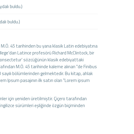
ydalı buldu.)
alı buldu.)
 M.Ö. 45 tarihinden bu yana klasik Latin edebiyatına
llege'dan Latince profesörü Richard McClintock, bir
'consectetur' sözcüğünün klasik edebiyattaki
arafından M.Ö. 45 tarihinde kaleme alınan "de Finibus
 sayılı bölümlerinden gelmektedir. Bu kitap, ahlak
em Ipsum pasajının ilk satırı olan "Lorem ipsum
er için yeniden üretilmiştir. Çiçero tarafından
İngilizce sürümleri eşliğinde özgün biçiminden