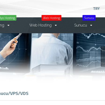
TRY
dyo Hosting
Web Hosting
Sunucu
ing
Web Hosting
Sunucu
nucu/VPS/VDS