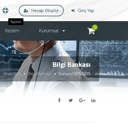
Hesap Oluştur
Giriş Yap
Yazılım
0
Yazılım
Kurumsal
Bilgi Bankası
Anasayfa
Bilgi Bankası
Sunucu/VPS/VDS