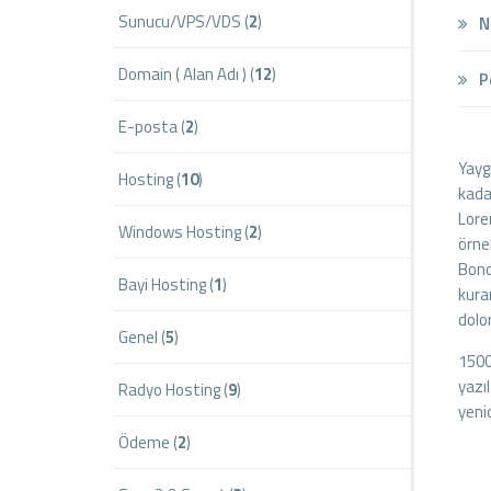
Sunucu/VPS/VDS (
2
)
No
Domain ( Alan Adı ) (
12
)
Pe
E-posta (
2
)
Yayg
Hosting (
10
)
kada
Lore
Windows Hosting (
2
)
örne
Bono
Bayi Hosting (
1
)
kura
dolo
Genel (
5
)
1500
yazı
Radyo Hosting (
9
)
yeni
Ödeme (
2
)