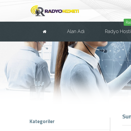
Ra
Alan Adı
Radyo Host
Su
Kategoriler